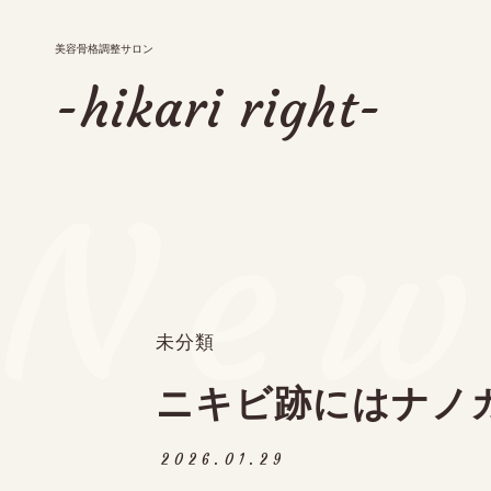
美容骨格調整サロン
美容骨格調整サロン
-hikari right-
-hikari right-
New
メニュー
お知らせ・ブログ
アクセス
予約・キャンペーン
未分類
ニキビ跡にはナノ
083-451-6505
2026.01.29
tel.