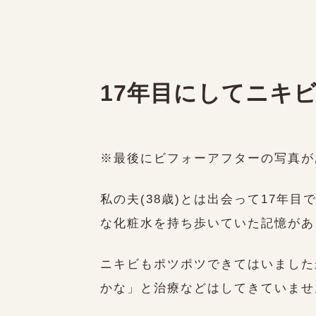
10:00〜17:00
日曜日.祝日.不定休
〒745-0809
山口県周南市久米中央１丁目１５-１７
17年目にしてニキ
※最後にビフォーアフターの写真が
私の夫(38歳)とは出会って17
な化粧水を持ち歩いていた記憶があ
-hik
ニキビもポツポツできてはいました
かな」と治療などはしてきていませ