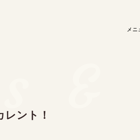
メニ
s & 
カレント！