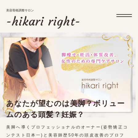
美容骨格調整サロン
美容骨格調整サロン
-hikari right-
-hikari right-
メニュー
お知らせ・ブログ
アクセス
予約・キャンペーン
あなたが望むのは美脚？ボリュー
ムのある頭髪？妊娠？
083-451-6505
tel.
美脚へ導くプロフェッショナルのオーナー(姿勢矯正コ
ンテスト日本一)と美容師歴50年の頭皮改善のプロフ
10:00〜17:00