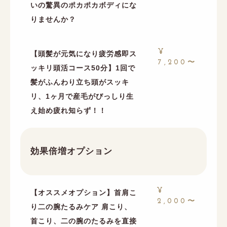
いの驚異のポカポカボディにな
りませんか？
¥
【頭髪が元気になり疲労感即ス
7,200〜
ッキリ頭活コース50分】1回で
髪がふんわり立ち頭がスッキ
リ、1ヶ月で産毛がびっしり生
え始め疲れ知らず！！
効果倍増オプション
¥
【オススメオプション】首肩こ
2,000〜
り二の腕たるみケア 肩こり、
首こり、二の腕のたるみを直接