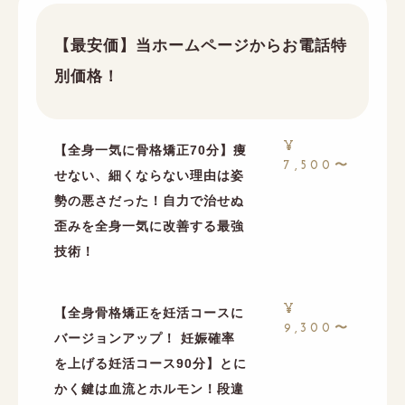
【最安価】当ホームページからお電話特
別価格！
¥
【全身一気に骨格矯正70分】痩
7,500〜
せない、細くならない理由は姿
勢の悪さだった！自力で治せぬ
歪みを全身一気に改善する最強
技術！
¥
【全身骨格矯正を妊活コースに
9,300〜
バージョンアップ！ 妊娠確率
を上げる妊活コース90分】とに
かく鍵は血流とホルモン！段違