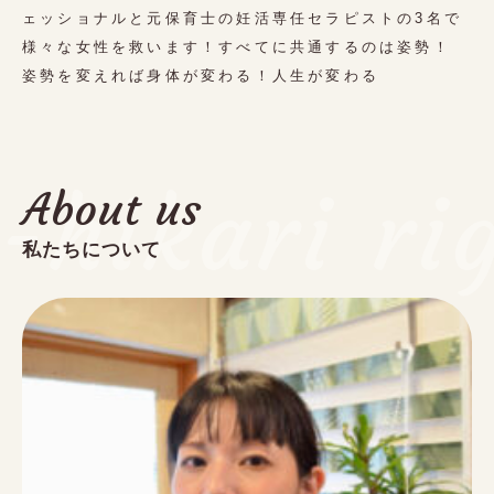
日曜日.祝日.不定休
ェッショナルと元保育士の妊活専任セラピストの3名で
様々な女性を救います！すべてに共通するのは姿勢！
〒745-0809
山口県周南市久米中央１丁目１５-１７
姿勢を変えれば身体が変わる！人生が変わる
ご予約はこちらから
-hikari ri
About us
Reservation
私たちについて
ホットペッパーにてクーポンあり！
利用規約
商取引法
個人情報保護法