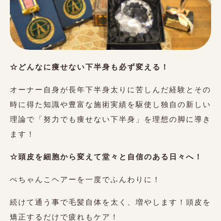
☆
どんなに痩せない下半身も必ず変える！
オーナー自身が長年下半身太りに苦しんだ経験とその
時に得た知識や豊富な施術実績を駆使し独自の新しい
理論で「努力でも痩せない下半身」を理想の脚に導き
ます！
☆頭皮を細胞から変えて堂々と自信のある日々へ！
ぺちゃんこヘアーを一度でふんわりに！
続けて通う事で毛髪自体を太く、増やします！頭皮を
矯正するだけで疲れもケア！